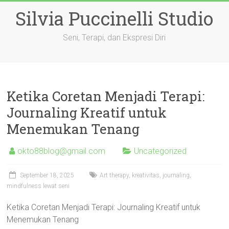
Skip
Silvia Puccinelli Studio
to
content
Seni, Terapi, dan Ekspresi Diri
Ketika Coretan Menjadi Terapi:
Journaling Kreatif untuk
Menemukan Tenang
okto88blog@gmail.com
Uncategorized
September 18, 2025
Art therapy, kreativitas, journaling,
mindfulness lewat seni
Ketika Coretan Menjadi Terapi: Journaling Kreatif untuk
Menemukan Tenang