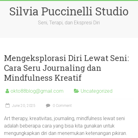
Skip
Silvia Puccinelli Studio
to
content
Seni, Terapi, dan Ekspresi Diri
Mengeksplorasi Diri Lewat Seni:
Cara Seru Journaling dan
Mindfulness Kreatif
okto88blog@gmail.com
Uncategorized
June 20, 2025
0 Comment
Art therapy, kreativitas, journaling, mindfulness lewat seni
adalah beberapa cara yang bisa kita gunakan untuk
mengungkapkan diri dan menemukan ketenangan pikiran.