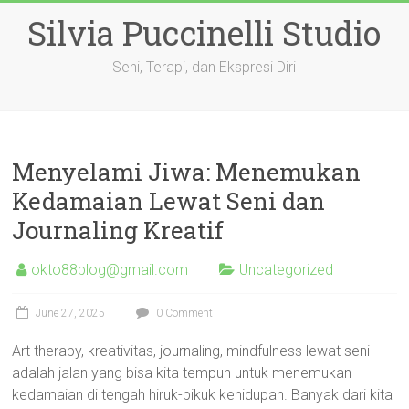
Skip
Silvia Puccinelli Studio
to
content
Seni, Terapi, dan Ekspresi Diri
Menyelami Jiwa: Menemukan
Kedamaian Lewat Seni dan
Journaling Kreatif
okto88blog@gmail.com
Uncategorized
June 27, 2025
0 Comment
Art therapy, kreativitas, journaling, mindfulness lewat seni
adalah jalan yang bisa kita tempuh untuk menemukan
kedamaian di tengah hiruk-pikuk kehidupan. Banyak dari kita