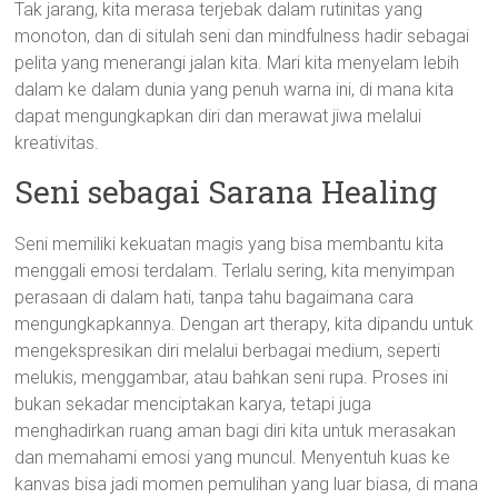
Tak jarang, kita merasa terjebak dalam rutinitas yang
monoton, dan di situlah seni dan mindfulness hadir sebagai
pelita yang menerangi jalan kita. Mari kita menyelam lebih
dalam ke dalam dunia yang penuh warna ini, di mana kita
dapat mengungkapkan diri dan merawat jiwa melalui
kreativitas.
Seni sebagai Sarana Healing
Seni memiliki kekuatan magis yang bisa membantu kita
menggali emosi terdalam. Terlalu sering, kita menyimpan
perasaan di dalam hati, tanpa tahu bagaimana cara
mengungkapkannya. Dengan art therapy, kita dipandu untuk
mengekspresikan diri melalui berbagai medium, seperti
melukis, menggambar, atau bahkan seni rupa. Proses ini
bukan sekadar menciptakan karya, tetapi juga
menghadirkan ruang aman bagi diri kita untuk merasakan
dan memahami emosi yang muncul. Menyentuh kuas ke
kanvas bisa jadi momen pemulihan yang luar biasa, di mana