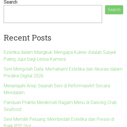
Search
Search
Recent Posts
Estetika dalam Mangkuk: Mengapa Kuliner Adalah Subjek
Paling Jujur bagi Lensa Kamera
Seni Mengolah Data: Memahami Estetika dan Akurasi dalam
Prediksi Digital 2026
Menjelajahi Arsip Sejarah Seni di ReformasiArt Secara
Mendalam
Panduan Praktis Menikmati Ragam Menu di Dancing Crab
Seafood
Seni Memilih Peluang: Membedah Estetika dan Presisi di
Balik RTP Slot