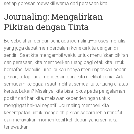
setiap goresan mewakili warna dari perasaan kita.
Journaling: Mengalirkan
Pikiran dengan Tinta
Bersebelahan dengan seni, ada journaling—proses menulis
yang juga dapat memperdalam koneksi kita dengan diri
sendiri. Saat kita mengambil waktu untuk menuliskan pikiran
dan perasaan, kita memberikan ruang bagi otak kita untuk
bernafas. Menulis jurnal bukan hanya menumpahkan beban
pikiran, tetapi juga mendesain cara kita melihat dunia. Ada
semacam kelegaan saat melihat semua itu tertuang di atas
kertas, bukan? Misalnya, kita bisa fokus pada pengalaman
positif dari hari kita, melawan kecenderungan untuk
mengingat hal-hal negatif. Journaling memberi kita
kesempatan untuk mengolah pikiran secara lebih mindful
dan merayakan momen kecil kehidupan yang seringkali
terlewatkan.