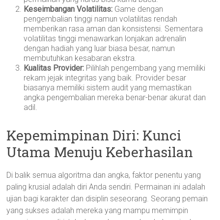
Keseimbangan Volatilitas:
Game dengan
pengembalian tinggi namun volatilitas rendah
memberikan rasa aman dan konsistensi. Sementara
volatilitas tinggi menawarkan lonjakan adrenalin
dengan hadiah yang luar biasa besar, namun
membutuhkan kesabaran ekstra.
Kualitas Provider:
Pilihlah pengembang yang memiliki
rekam jejak integritas yang baik. Provider besar
biasanya memiliki sistem audit yang memastikan
angka pengembalian mereka benar-benar akurat dan
adil.
Kepemimpinan Diri: Kunci
Utama Menuju Keberhasilan
Di balik semua algoritma dan angka, faktor penentu yang
paling krusial adalah diri Anda sendiri. Permainan ini adalah
ujian bagi karakter dan disiplin seseorang. Seorang pemain
yang sukses adalah mereka yang mampu memimpin