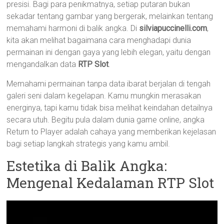
presisi. Bagi para penikmatnya, setiap putaran bukan
sekadar tentang gambar yang bergerak, melainkan tentang
memahami harmoni di balik angka. Di
silviapuccinelli.com
,
kita akan melihat bagaimana cara menghadapi dunia
permainan ini dengan gaya yang lebih elegan, yaitu dengan
mengandalkan data
RTP Slot
.
Memahami permainan tanpa data ibarat berjalan di tengah
galeri seni dalam kegelapan. Kamu mungkin merasakan
energinya, tapi kamu tidak bisa melihat keindahan detailnya
secara utuh. Begitu pula dalam dunia game online, angka
Return to Player adalah cahaya yang memberikan kejelasan
bagi setiap langkah strategis yang kamu ambil.
Estetika di Balik Angka:
Mengenal Kedalaman RTP Slot