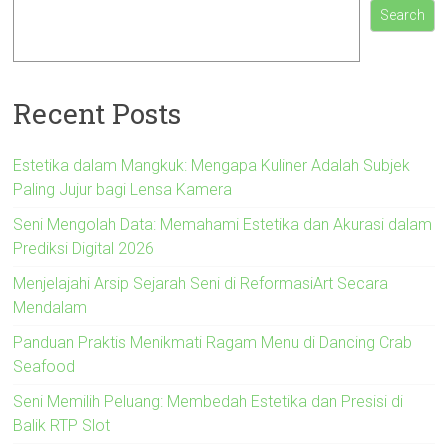
Search
Recent Posts
Estetika dalam Mangkuk: Mengapa Kuliner Adalah Subjek
Paling Jujur bagi Lensa Kamera
Seni Mengolah Data: Memahami Estetika dan Akurasi dalam
Prediksi Digital 2026
Menjelajahi Arsip Sejarah Seni di ReformasiArt Secara
Mendalam
Panduan Praktis Menikmati Ragam Menu di Dancing Crab
Seafood
Seni Memilih Peluang: Membedah Estetika dan Presisi di
Balik RTP Slot