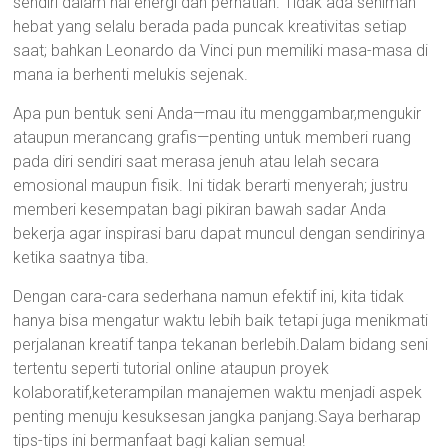
sendiri dalam hal energi dan perhatian. Tidak ada seniman
hebat yang selalu berada pada puncak kreativitas setiap
saat; bahkan Leonardo da Vinci pun memiliki masa-masa di
mana ia berhenti melukis sejenak.
Apa pun bentuk seni Anda—mau itu menggambar,mengukir
ataupun merancang grafis—penting untuk memberi ruang
pada diri sendiri saat merasa jenuh atau lelah secara
emosional maupun fisik. Ini tidak berarti menyerah; justru
memberi kesempatan bagi pikiran bawah sadar Anda
bekerja agar inspirasi baru dapat muncul dengan sendirinya
ketika saatnya tiba.
Dengan cara-cara sederhana namun efektif ini, kita tidak
hanya bisa mengatur waktu lebih baik tetapi juga menikmati
perjalanan kreatif tanpa tekanan berlebih.Dalam bidang seni
tertentu seperti tutorial online ataupun proyek
kolaboratif,keterampilan manajemen waktu menjadi aspek
penting menuju kesuksesan jangka panjang.Saya berharap
tips-tips ini bermanfaat bagi kalian semua!