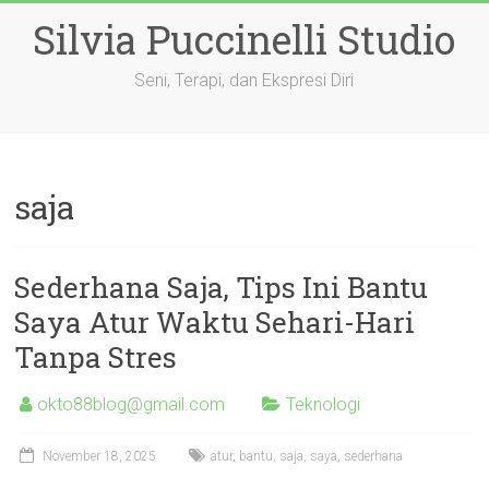
Skip
Silvia Puccinelli Studio
to
content
Seni, Terapi, dan Ekspresi Diri
saja
Sederhana Saja, Tips Ini Bantu
Saya Atur Waktu Sehari-Hari
Tanpa Stres
okto88blog@gmail.com
Teknologi
November 18, 2025
atur
,
bantu
,
saja
,
saya
,
sederhana