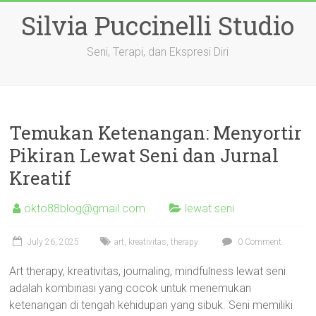
Skip
Silvia Puccinelli Studio
to
content
Seni, Terapi, dan Ekspresi Diri
Temukan Ketenangan: Menyortir
Pikiran Lewat Seni dan Jurnal
Kreatif
okto88blog@gmail.com
lewat seni
July 26, 2025
art
,
kreativitas
,
therapy
0 Comment
Art therapy, kreativitas, journaling, mindfulness lewat seni
adalah kombinasi yang cocok untuk menemukan
ketenangan di tengah kehidupan yang sibuk. Seni memiliki