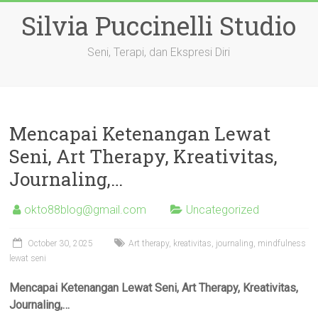
Skip
Silvia Puccinelli Studio
to
content
Seni, Terapi, dan Ekspresi Diri
Mencapai Ketenangan Lewat
Seni, Art Therapy, Kreativitas,
Journaling,…
okto88blog@gmail.com
Uncategorized
October 30, 2025
Art therapy, kreativitas, journaling, mindfulness
lewat seni
Mencapai Ketenangan Lewat Seni, Art Therapy, Kreativitas,
Journaling,…