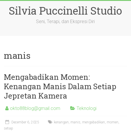
Skip
Silvia Puccinelli Studio
to
content
Seni, Terapi, dan Ekspresi Diri
manis
Mengabadikan Momen:
Kenangan Manis Dalam Setiap
Jepretan Kamera
okto88blog@gmail.com
Teknologi
December 6, 2025
kenangan
,
manis
,
mengabadikan
,
momen
,
setiap