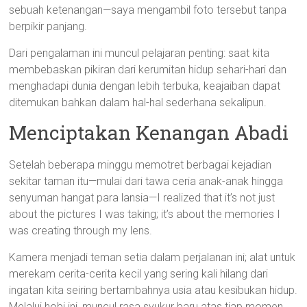
sebuah ketenangan—saya mengambil foto tersebut tanpa
berpikir panjang.
Dari pengalaman ini muncul pelajaran penting: saat kita
membebaskan pikiran dari kerumitan hidup sehari-hari dan
menghadapi dunia dengan lebih terbuka, keajaiban dapat
ditemukan bahkan dalam hal-hal sederhana sekalipun.
Menciptakan Kenangan Abadi
Setelah beberapa minggu memotret berbagai kejadian
sekitar taman itu—mulai dari tawa ceria anak-anak hingga
senyuman hangat para lansia—I realized that it’s not just
about the pictures I was taking; it’s about the memories I
was creating through my lens.
Kamera menjadi teman setia dalam perjalanan ini; alat untuk
merekam cerita-cerita kecil yang sering kali hilang dari
ingatan kita seiring bertambahnya usia atau kesibukan hidup.
Melalui hobi ini, muncul rasa syukur baru atas tiap momen