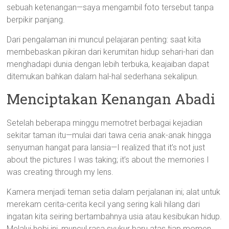
sebuah ketenangan—saya mengambil foto tersebut tanpa
berpikir panjang.
Dari pengalaman ini muncul pelajaran penting: saat kita
membebaskan pikiran dari kerumitan hidup sehari-hari dan
menghadapi dunia dengan lebih terbuka, keajaiban dapat
ditemukan bahkan dalam hal-hal sederhana sekalipun.
Menciptakan Kenangan Abadi
Setelah beberapa minggu memotret berbagai kejadian
sekitar taman itu—mulai dari tawa ceria anak-anak hingga
senyuman hangat para lansia—I realized that it’s not just
about the pictures I was taking; it’s about the memories I
was creating through my lens.
Kamera menjadi teman setia dalam perjalanan ini; alat untuk
merekam cerita-cerita kecil yang sering kali hilang dari
ingatan kita seiring bertambahnya usia atau kesibukan hidup.
Melalui hobi ini, muncul rasa syukur baru atas tiap momen