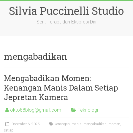
Skip
Silvia Puccinelli Studio
to
content
Seni, Terapi, dan Ekspresi Diri
mengabadikan
Mengabadikan Momen:
Kenangan Manis Dalam Setiap
Jepretan Kamera
okto88blog@gmail.com
Teknologi
December 6, 2025
kenangan
,
manis
,
mengabadikan
,
momen
,
setiap